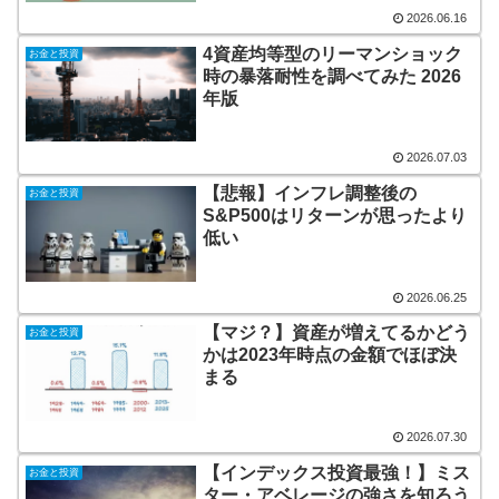
2026.06.16
4資産均等型のリーマンショック
お金と投資
時の暴落耐性を調べてみた 2026
年版
2026.07.03
【悲報】インフレ調整後の
お金と投資
S&P500はリターンが思ったより
低い
2026.06.25
【マジ？】資産が増えてるかどう
お金と投資
かは2023年時点の金額でほぼ決
まる
2026.07.30
【インデックス投資最強！】ミス
お金と投資
ター・アベレージの強さを知ろう