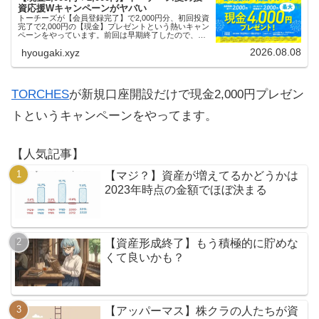
資応援Wキャンペーンがヤバい
トーチーズが【会員登録完了】で2,000円分、初回投資
完了で2,000円の【現金】プレゼントという熱いキャン
ペーンをやっています。前回は早期終了したので、使
える人はお早めにどうぞ。
2026.08.08
hyougaki.xyz
TORCHES
が新規口座開設だけで現金2,000円プレゼン
トというキャンペーンをやってます。
【人気記事】
【マジ？】資産が増えてるかどうかは
2023年時点の金額でほぼ決まる
【資産形成終了】もう積極的に貯めな
くて良いかも？
【アッパーマス】株クラの人たちが資