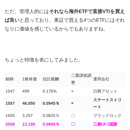
ただ、管理人的には
それなら海外ETFで直接VTIを買え
ば良い
と思っており、東証で買える4つのETFにはそれ
なりに価値を感じているからでもありますね。
ちょっと特徴を表にしてみました。
二重課税調
銘柄
1株単価
信託報酬
運用会社
整
1547
499
0.176%
×
日興アセット
ステートストリ
1557
46,050
0.0945％
×
ート
1655
3,297
0.0825％
〇
ブラックロック
2558
13,199
0.0858％
〇
三菱UFJ国際