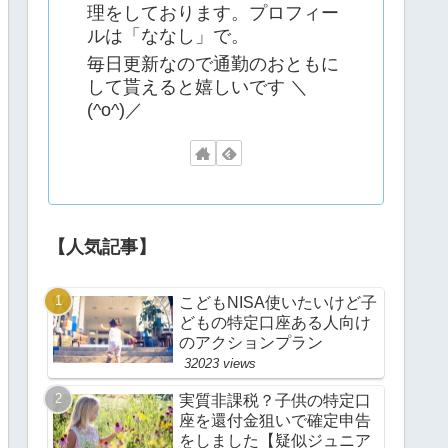
理をしております。プロフィー
ルは「ななし」で。
毎日更新なので通勤のおともに
して貰えると嬉しいです ＼
(^o^)／
【人気記事】
こどもNISA使いたいけど子
どもの特定口座ある人向け
のアクションプラン
32023 views
実質非課税？子供の特定口
座を還付金狙いで確定申告
をしました【疑似ジュニア