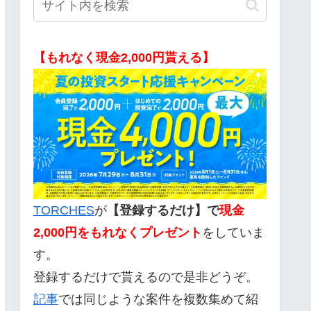
【もれなく現金2,000円貰える】
TORCHES
が
【登録するだけ】で
現金
2,000
円をもれなくプレゼント
をしていま
す。
登録するだけで貰えるので是非どうぞ。
記事
では同じような案件を複数集めて紹