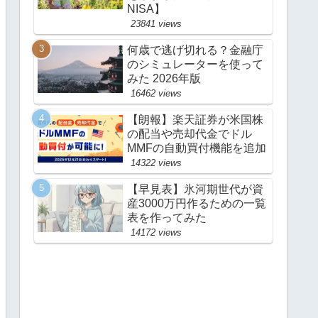
NISA】
23841 views
何歳で逃げ切れる？金融庁
のシミュレーターを使って
みた 2026年版
16462 views
【朗報】楽天証券が米国株
の配当や売却代金でドル
MMFの自動買付機能を追加
14322 views
【早見表】氷河期世代が資
産3000万円作るための一覧
表を作ってみた
14172 views