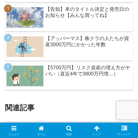
【告知】本のタイトル決定と発売日の
お知らせ【みんな買ってね】
【アッパーマス】株クラの人たちが資
産3000万円にかかった年数
【5700万円】リスク資産の増え方がヤ
バい（直近4年で3800万円増…）
関連記事
氷河期世代はどれくらい投資をし
お金と投資
ているのか
メニュー
ホーム
検索
トップ
サイドバー