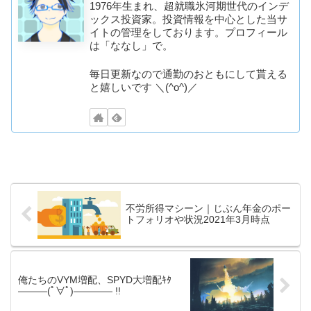
1976年生まれ、超就職氷河期世代のインデ
ックス投資家。投資情報を中心とした当サ
イトの管理をしております。プロフィール
は「ななし」で。
毎日更新なので通勤のおともにして貰える
と嬉しいです ＼(^o^)／
不労所得マシーン｜じぶん年金のポー
トフォリオや状況2021年3月時点
俺たちのVYM増配、SPYD大増配ｷﾀ
―――(ﾟ∀ﾟ)―――― !!