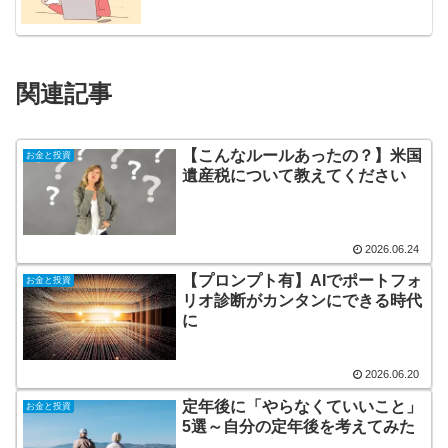
関連記事
【こんなルールあったの？】米国
お金と投資
遺産税について教えてください
2026.06.24
【プロンプト有】AIでポートフォ
お金と投資
リオ診断がカンタンにできる時代
に
2026.06.20
定年後に「やらなくていいこと」
お金と投資
5選～自分の定年後を考えてみた