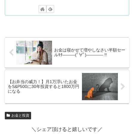
お金は寝かせて増やしなさい半額セー
ルｷﾀ―――(ﾟ∀ﾟ)―――― !!
【お弁当の威力！】月1万浮いたお金
をS&P500に30年投資すると1800万円
になる
お金と投資
＼シェア頂けると嬉しいです／