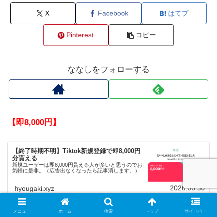
X
Facebook
はてブ
Pinterest
コピー
ななしをフォローする
【即8,000円】
【終了時期不明】Tiktok新規登録で即8,000円
分貰える
新規ユーザーは即8,000円貰える人が多いと思うのでお
気軽に是非。（広告出なくなったら記事消します。）
2026.06.30
hyougaki.xyz
メニュー
ホーム
検索
トップ
サイドバー