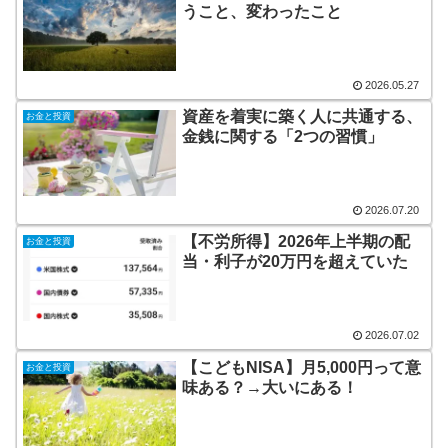
うこと、変わったこと
2026.05.27
資産を着実に築く人に共通する、
お金と投資
金銭に関する「2つの習慣」
2026.07.20
【不労所得】2026年上半期の配
お金と投資
当・利子が20万円を超えていた
2026.07.02
【こどもNISA】月5,000円って意
お金と投資
味ある？→大いにある！