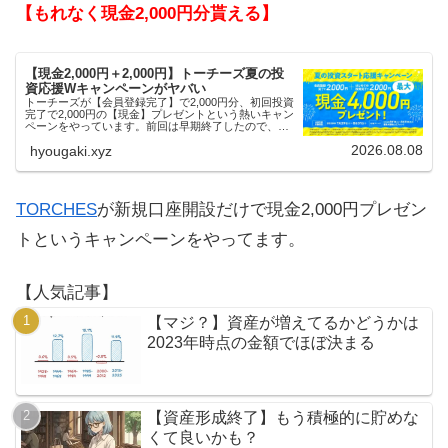
【もれなく現金2,000円分貰える】
【現金2,000円＋2,000円】トーチーズ夏の投
資応援Wキャンペーンがヤバい
トーチーズが【会員登録完了】で2,000円分、初回投資
完了で2,000円の【現金】プレゼントという熱いキャン
ペーンをやっています。前回は早期終了したので、使
える人はお早めにどうぞ。
2026.08.08
hyougaki.xyz
TORCHES
が新規口座開設だけで現金2,000円プレゼン
トというキャンペーンをやってます。
【人気記事】
【マジ？】資産が増えてるかどうかは
2023年時点の金額でほぼ決まる
【資産形成終了】もう積極的に貯めな
くて良いかも？