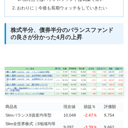
おわりに｜今後も長期ウォッチをしていきたい
株式半分、債券半分のバランスファンド
の良さが分かった4月の上昇
商品名
現在値
損益％
評価額
Slimバランス8資産均等型
10,048
-2.47％
9,754
Slim全世界株式（3地域均等
9,097
-3.39％
9,662