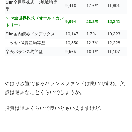
Slim全世界株式（3地域均等
9,416
17.6％
11,801
型）
Slim全世界株式（オール・カン
9,694
26.2％
12,241
トリー）
Slim国内債券インデックス
10,147
1.7％
10,323
ニッセイ4資産均等型
10,850
12.7％
12,228
楽天バランス均等型
9,565
16.1％
11,107
やはり放置できるバランスファンドは良いですね。欠
点は退屈なことくらいでしょうか。
投資は退屈くらいで良いともいえますけど。