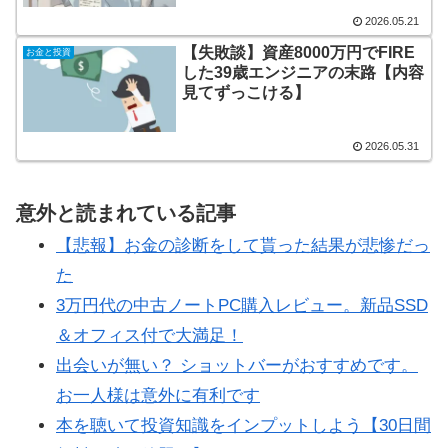
2026.05.21
【失敗談】資産8000万円でFIRE
お金と投資
した39歳エンジニアの末路【内容
見てずっこける】
2026.05.31
意外と読まれている記事
【悲報】お金の診断をして貰った結果が悲惨だっ
た
3万円代の中古ノートPC購入レビュー。新品SSD
＆オフィス付で大満足！
出会いが無い？ ショットバーがおすすめです。
お一人様は意外に有利です
本を聴いて投資知識をインプットしよう【30日間