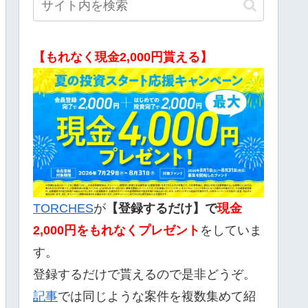
【もれなく現金2,000円貰える】
TORCHES
が
【登録するだけ】で
現金
2,000
円をもれなくプレゼント
をしていま
す。
登録するだけで貰えるので是非どうぞ。
記事
では同じような案件を複数集めて紹