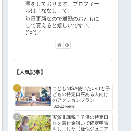
理をしております。プロフィー
ルは「ななし」で。
毎日更新なので通勤のおともに
して貰えると嬉しいです ＼
(^o^)／
【人気記事】
こどもNISA使いたいけど子
どもの特定口座ある人向け
のアクションプラン
32021 views
実質非課税？子供の特定口
座を還付金狙いで確定申告
をしました【疑似ジュニア