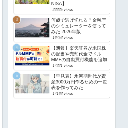
NISA】
23835 views
何歳で逃げ切れる？金融庁
のシミュレーターを使って
みた 2026年版
16458 views
【朗報】楽天証券が米国株
の配当や売却代金でドル
MMFの自動買付機能を追加
14321 views
【早見表】氷河期世代が資
産3000万円作るための一覧
表を作ってみた
14168 views