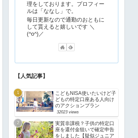
理をしております。プロフィー
ルは「ななし」で。
毎日更新なので通勤のおともに
して貰えると嬉しいです ＼
(^o^)／
【人気記事】
こどもNISA使いたいけど子
どもの特定口座ある人向け
のアクションプラン
32023 views
実質非課税？子供の特定口
座を還付金狙いで確定申告
をしました【疑似ジュニア