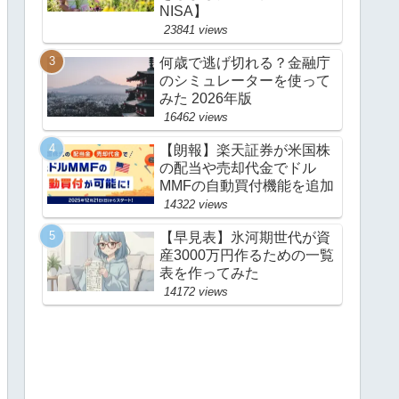
NISA】
23841 views
何歳で逃げ切れる？金融庁
のシミュレーターを使って
みた 2026年版
16462 views
【朗報】楽天証券が米国株
の配当や売却代金でドル
MMFの自動買付機能を追加
14322 views
【早見表】氷河期世代が資
産3000万円作るための一覧
表を作ってみた
14172 views