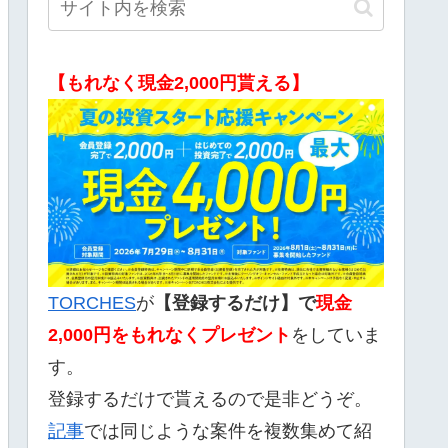
【もれなく現金2,000円貰える】
TORCHES
が
【登録するだけ】で
現金
2,000
円をもれなくプレゼント
をしていま
す。
登録するだけで貰えるので是非どうぞ。
記事
では同じような案件を複数集めて紹