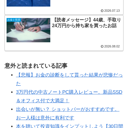
2026.07.13
【読者メッセージ】44歳、手取り
お金と投資
24万円から持ち家を買ったお話
2026.08.02
意外と読まれている記事
【悲報】お金の診断をして貰った結果が悲惨だっ
た
3万円代の中古ノートPC購入レビュー。新品SSD
＆オフィス付で大満足！
出会いが無い？ ショットバーがおすすめです。
お一人様は意外に有利です
本を聴いて投資知識をインプットしよう【30日間