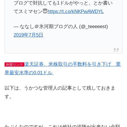
ブログで対抗しても1ドルがやっと、とか書い
てスミマセン😇
https://t.co/kNKPwAWDYL
— ななし＠氷河期ブログの人 (@_teeeeest)
2019年7月5日
楽天証券、米株取引の手数料を引き下げ 業
外部リンク
界最安水準の0.01ドル
以下は、うかつな管理人の記事として残しておきま
す。
たぶんなのですが、これは他社の追随が出来ない金額