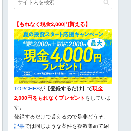
【もれなく現金2,000円貰える】
TORCHES
が
【登録するだけ】で
現金
2,000
円をもれなくプレゼント
をしていま
す。
登録するだけで貰えるので是非どうぞ。
記事
では同じような案件を複数集めて紹