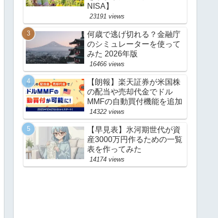
NISA】
23191 views
何歳で逃げ切れる？金融庁
のシミュレーターを使って
みた 2026年版
16466 views
【朗報】楽天証券が米国株
の配当や売却代金でドル
MMFの自動買付機能を追加
14322 views
【早見表】氷河期世代が資
産3000万円作るための一覧
表を作ってみた
14174 views