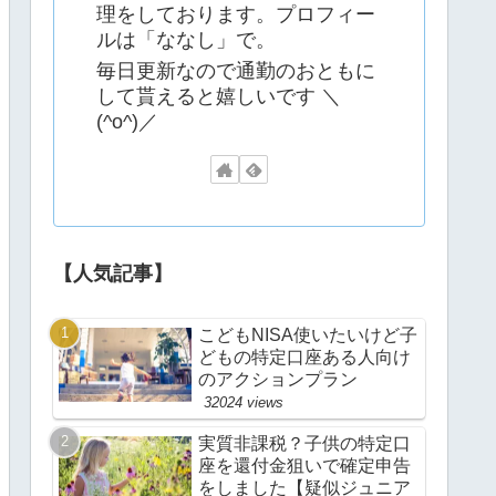
理をしております。プロフィー
ルは「ななし」で。
毎日更新なので通勤のおともに
して貰えると嬉しいです ＼
(^o^)／
【人気記事】
こどもNISA使いたいけど子
どもの特定口座ある人向け
のアクションプラン
32024 views
実質非課税？子供の特定口
座を還付金狙いで確定申告
をしました【疑似ジュニア