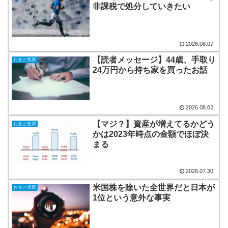
非課税で処分していきたい
2026.08.07
【読者メッセージ】44歳、手取り
お金と投資
24万円から持ち家を買ったお話
2026.08.02
【マジ？】資産が増えてるかどう
お金と投資
かは2023年時点の金額でほぼ決
まる
2026.07.30
米国株を除いた全世界だと日本が
お金と投資
1位という意外な事実