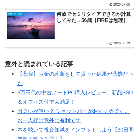
2026.07.05
何歳でセミリタイアできるか計算
お金と投資
してみた→56歳【FIREは無理】
2026.06.29
意外と読まれている記事
【悲報】お金の診断をして貰った結果が悲惨だっ
た
3万円代の中古ノートPC購入レビュー。新品SSD
＆オフィス付で大満足！
出会いが無い？ ショットバーがおすすめです。
お一人様は意外に有利です
本を聴いて投資知識をインプットしよう【30日間