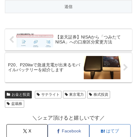
【楽天証券】NISAから「つみたて
NISA」への口座区分変更方法
P20、P20liteで急速充電が出来るモバ
イルバッテリーを紹介します
お金と投資
サテライト
東京電力
株式投資
盆栽株
＼シェア頂けると嬉しいです／
X
Facebook
はてブ