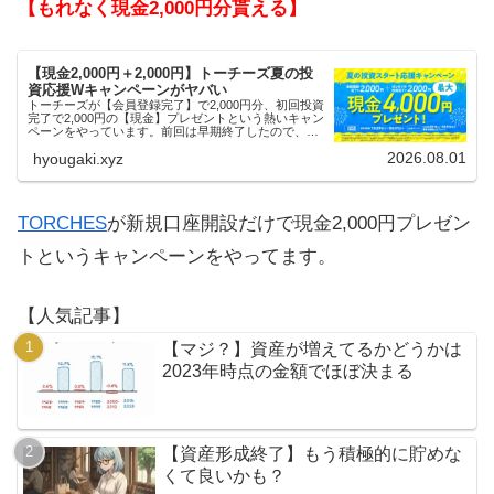
【もれなく現金2,000円分貰える】
【現金2,000円＋2,000円】トーチーズ夏の投
資応援Wキャンペーンがヤバい
トーチーズが【会員登録完了】で2,000円分、初回投資
完了で2,000円の【現金】プレゼントという熱いキャン
ペーンをやっています。前回は早期終了したので、使
える人はお早めにどうぞ。
2026.08.01
hyougaki.xyz
TORCHES
が新規口座開設だけで現金2,000円プレゼン
トというキャンペーンをやってます。
【人気記事】
【マジ？】資産が増えてるかどうかは
2023年時点の金額でほぼ決まる
【資産形成終了】もう積極的に貯めな
くて良いかも？