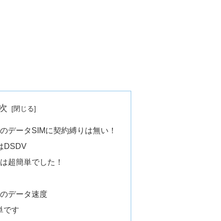
次
のデータSIMに契約縛りは無い！
はDSDV
法は超簡単でした！
ルのデータ速度
単です