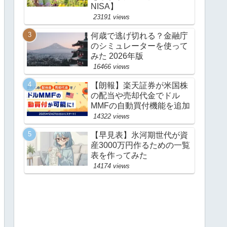
NISA】
23191 views
何歳で逃げ切れる？金融庁
のシミュレーターを使って
みた 2026年版
16466 views
【朗報】楽天証券が米国株
の配当や売却代金でドル
MMFの自動買付機能を追加
14322 views
【早見表】氷河期世代が資
産3000万円作るための一覧
表を作ってみた
14174 views