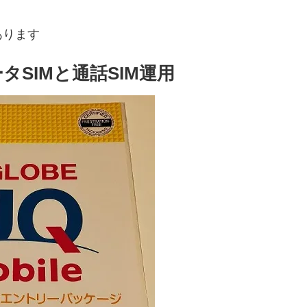
あります
ータSIMと通話SIM運用