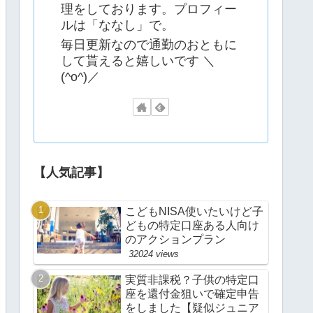
理をしております。プロフィー
ルは「ななし」で。
毎日更新なので通勤のおともに
して貰えると嬉しいです ＼
(^o^)／
【人気記事】
こどもNISA使いたいけど子
どもの特定口座ある人向け
のアクションプラン
32024 views
実質非課税？子供の特定口
座を還付金狙いで確定申告
をしました【疑似ジュニア