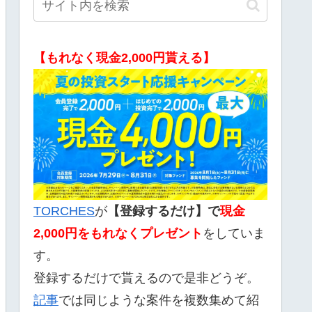
【もれなく現金2,000円貰える】
TORCHES
が
【登録するだけ】で
現金
2,000
円をもれなくプレゼント
をしていま
す。
登録するだけで貰えるので是非どうぞ。
記事
では同じような案件を複数集めて紹