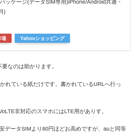
パッケージ(データSIM専用)iPhone/Android共通・
料)
市場
Yahooショッピング
が不要なのは助かります。
書かれている紙だけです。書かれているURLへ行っ
。
VoLTE非対応のスマホにはLTE用がありす。
安データSIMより80円ほどお高めですが、auと同等