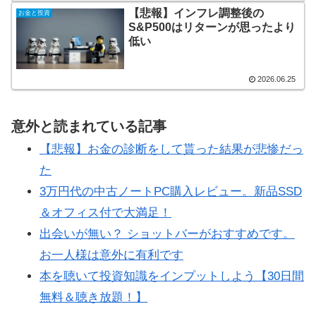
【悲報】インフレ調整後の
お金と投資
S&P500はリターンが思ったより
低い
2026.06.25
意外と読まれている記事
【悲報】お金の診断をして貰った結果が悲惨だっ
た
3万円代の中古ノートPC購入レビュー。新品SSD
＆オフィス付で大満足！
出会いが無い？ ショットバーがおすすめです。
お一人様は意外に有利です
本を聴いて投資知識をインプットしよう【30日間
無料＆聴き放題！】