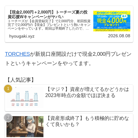
【現金2,000円＋2,000円】トーチーズ夏の投
資応援Wキャンペーンがヤバい
トーチーズが【会員登録完了】で2,000円分、初回投資
完了で2,000円の【現金】プレゼントという熱いキャン
ペーンをやっています。前回は早期終了したので、使
える人はお早めにどうぞ。
2026.08.08
hyougaki.xyz
TORCHES
が新規口座開設だけで現金2,000円プレゼン
トというキャンペーンをやってます。
【人気記事】
【マジ？】資産が増えてるかどうかは
2023年時点の金額でほぼ決まる
【資産形成終了】もう積極的に貯めな
くて良いかも？