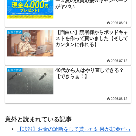
ーズ夏の投資応援Wキャンペーン
がヤバい
2026.08.01
【面白い】読者様からポッドキャ
お金と投資
ストを作って貰いました【そして
カンタンに作れる】
2026.07.12
40代から人はやり直しできる？
お金と投資
【できらぁ！】
2026.06.12
意外と読まれている記事
【悲報】お金の診断をして貰った結果が悲惨だっ