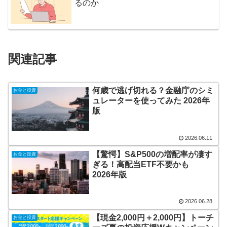
るのか
関連記事
何歳で逃げ切れる？金融庁のシミ
お金と投資
ュレーターを使ってみた 2026年
版
2026.06.11
【驚愕】S&P500の増配率が凄す
お金と投資
ぎる！高配当ETF不要かも
2026年版
2026.06.28
【現金2,000円＋2,000円】トーチ
お金と投資