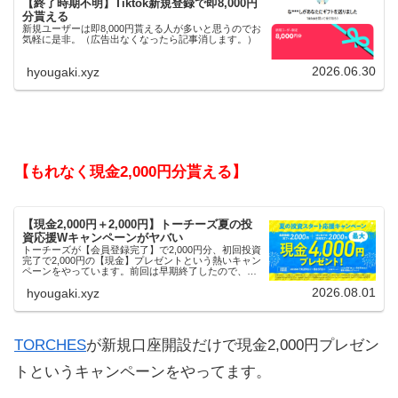
【終了時期不明】Tiktok新規登録で即8,000円
分貰える
新規ユーザーは即8,000円貰える人が多いと思うのでお
気軽に是非。（広告出なくなったら記事消します。）
2026.06.30
hyougaki.xyz
【もれなく現金2,000円分貰える】
【現金2,000円＋2,000円】トーチーズ夏の投
資応援Wキャンペーンがヤバい
トーチーズが【会員登録完了】で2,000円分、初回投資
完了で2,000円の【現金】プレゼントという熱いキャン
ペーンをやっています。前回は早期終了したので、使
える人はお早めにどうぞ。
2026.08.01
hyougaki.xyz
TORCHES
が新規口座開設だけで現金2,000円プレゼン
トというキャンペーンをやってます。