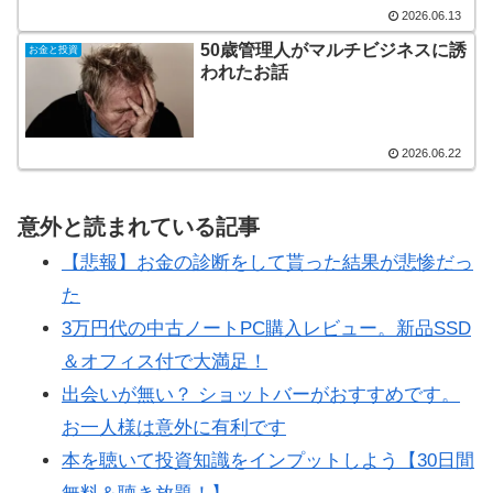
2026.06.13
50歳管理人がマルチビジネスに誘
お金と投資
われたお話
2026.06.22
意外と読まれている記事
【悲報】お金の診断をして貰った結果が悲惨だっ
た
3万円代の中古ノートPC購入レビュー。新品SSD
＆オフィス付で大満足！
出会いが無い？ ショットバーがおすすめです。
お一人様は意外に有利です
本を聴いて投資知識をインプットしよう【30日間