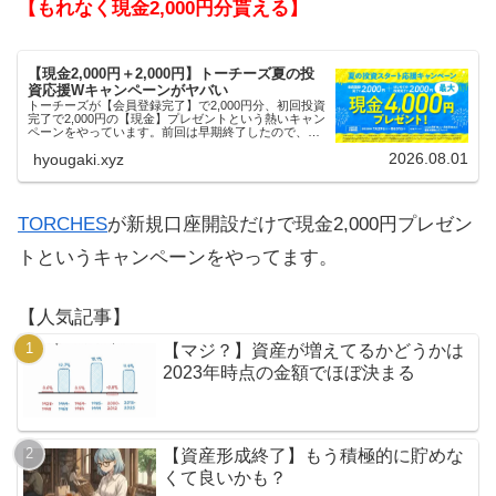
【もれなく現金2,000円分貰える】
【現金2,000円＋2,000円】トーチーズ夏の投
資応援Wキャンペーンがヤバい
トーチーズが【会員登録完了】で2,000円分、初回投資
完了で2,000円の【現金】プレゼントという熱いキャン
ペーンをやっています。前回は早期終了したので、使
える人はお早めにどうぞ。
2026.08.01
hyougaki.xyz
TORCHES
が新規口座開設だけで現金2,000円プレゼン
トというキャンペーンをやってます。
【人気記事】
【マジ？】資産が増えてるかどうかは
2023年時点の金額でほぼ決まる
【資産形成終了】もう積極的に貯めな
くて良いかも？