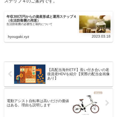
ステップ４のご案内です。
年収300万円からの資産形成と運用ステップ４
（生活防衛費の用意）
生活防衛費の必要性と倹約について
2023.03.18
hyougaki.xyz
【高配当海外ETF】長い付き合いの老
後資産HDVを紹介【実際の配当金画像
あり】
電動アシスト自転車は高いだけの価値
はある。理由も説明します