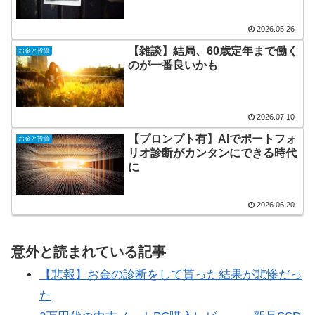
2026.05.26
【雑談】結局、60歳定年まで働く
お金と投資
のが一番良いかも
2026.07.10
【プロンプト有】AIでポートフォ
お金と投資
リオ診断がカンタンにできる時代
に
2026.06.20
意外と読まれている記事
【悲報】お金の診断をして貰った結果が悲惨だっ
た