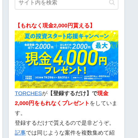
【もれなく現金2,000円貰える】
TORCHES
が
【登録するだけ】で
現金
2,000
円をもれなくプレゼント
をしていま
す。
登録するだけで貰えるので是非どうぞ。
記事
では同じような案件を複数集めて紹