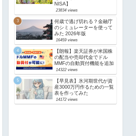
NISA】
23834 views
何歳で逃げ切れる？金融庁
のシミュレーターを使って
みた 2026年版
16459 views
【朗報】楽天証券が米国株
の配当や売却代金でドル
MMFの自動買付機能を追加
14322 views
【早見表】氷河期世代が資
産3000万円作るための一覧
表を作ってみた
14172 views