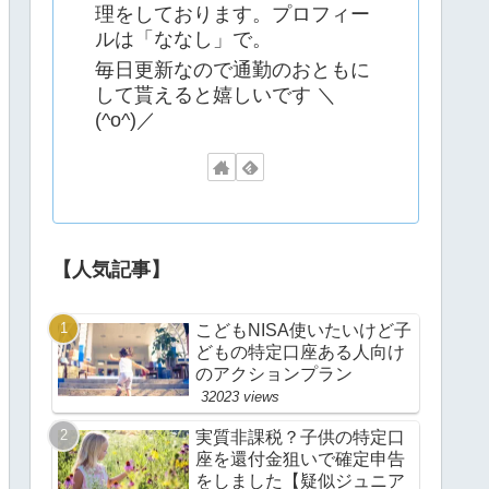
理をしております。プロフィー
ルは「ななし」で。
毎日更新なので通勤のおともに
して貰えると嬉しいです ＼
(^o^)／
【人気記事】
こどもNISA使いたいけど子
どもの特定口座ある人向け
のアクションプラン
32023 views
実質非課税？子供の特定口
座を還付金狙いで確定申告
をしました【疑似ジュニア