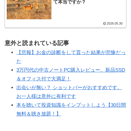
て本当ですか？
2026.05.30
意外と読まれている記事
【悲報】お金の診断をして貰った結果が悲惨だっ
た
3万円代の中古ノートPC購入レビュー。新品SSD
＆オフィス付で大満足！
出会いが無い？ ショットバーがおすすめです。
お一人様は意外に有利です
本を聴いて投資知識をインプットしよう【30日間
無料＆聴き放題！】