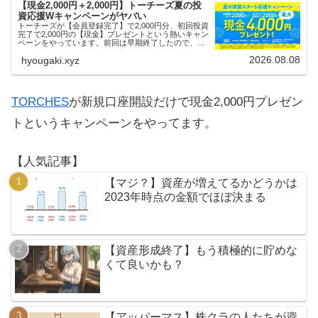
【現金2,000円＋2,000円】トーチーズ夏の投
資応援Wキャンペーンがヤバい
トーチーズが【会員登録完了】で2,000円分、初回投資
完了で2,000円の【現金】プレゼントという熱いキャン
ペーンをやっています。前回は早期終了したので、使
える人はお早めにどうぞ。
2026.08.08
hyougaki.xyz
TORCHES
が新規口座開設だけで現金2,000円プレゼン
トというキャンペーンをやってます。
【人気記事】
【マジ？】資産が増えてるかどうかは
2023年時点の金額でほぼ決まる
【資産形成終了】もう積極的に貯めな
くて良いかも？
【アッパーマス】株クラの人たちが資