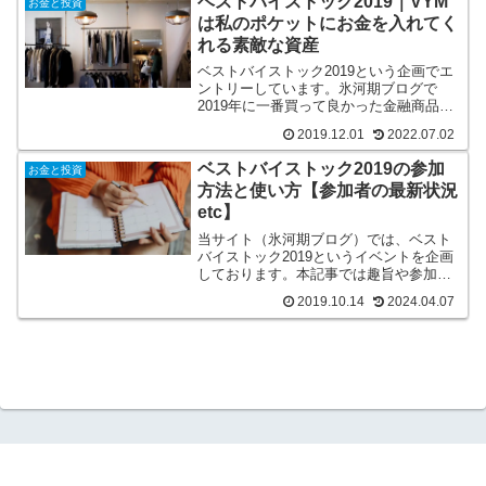
ベストバイストック2019｜VYM
お金と投資
は私のポケットにお金を入れてく
れる素敵な資産
ベストバイストック2019という企画でエ
ントリーしています。氷河期ブログで
2019年に一番買って良かった金融商品は
海外ETF【VYM】でした。買ってからの
2019.12.01
2022.07.02
心境や今後の動きも消化しています。
ベストバイストック2019の参加
お金と投資
方法と使い方【参加者の最新状況
etc】
当サイト（氷河期ブログ）では、ベスト
バイストック2019というイベントを企画
しております。本記事では趣旨や参加方
法、他のブログへのつなぎ方を紹介して
2019.10.14
2024.04.07
いきます。