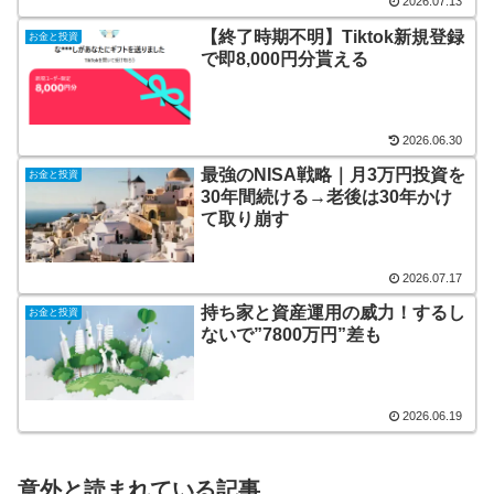
2026.07.13
【終了時期不明】Tiktok新規登録
お金と投資
で即8,000円分貰える
2026.06.30
最強のNISA戦略｜月3万円投資を
お金と投資
30年間続ける→老後は30年かけ
て取り崩す
2026.07.17
持ち家と資産運用の威力！するし
お金と投資
ないで”7800万円”差も
2026.06.19
意外と読まれている記事