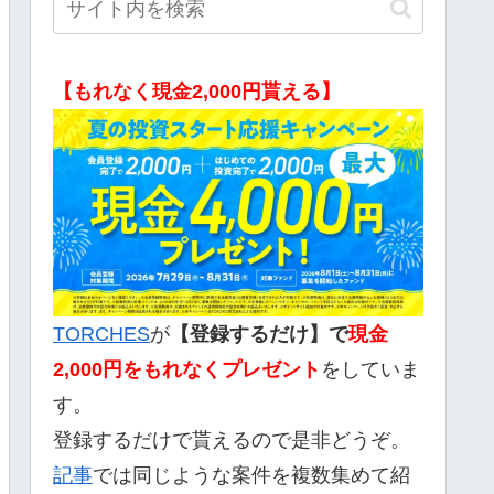
【もれなく現金2,000円貰える】
TORCHES
が
【登録するだけ】で
現金
2,000
円をもれなくプレゼント
をしていま
す。
登録するだけで貰えるので是非どうぞ。
記事
では同じような案件を複数集めて紹