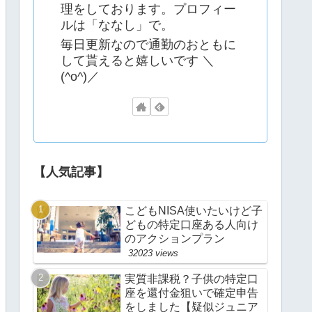
理をしております。プロフィー
ルは「ななし」で。
毎日更新なので通勤のおともに
して貰えると嬉しいです ＼
(^o^)／
【人気記事】
こどもNISA使いたいけど子
どもの特定口座ある人向け
のアクションプラン
32023 views
実質非課税？子供の特定口
座を還付金狙いで確定申告
をしました【疑似ジュニア