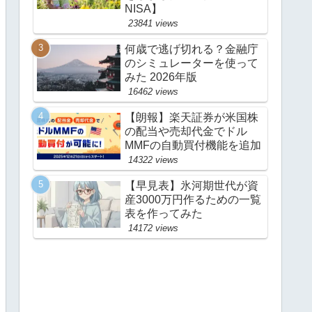
NISA】
23841 views
何歳で逃げ切れる？金融庁
のシミュレーターを使って
みた 2026年版
16462 views
【朗報】楽天証券が米国株
の配当や売却代金でドル
MMFの自動買付機能を追加
14322 views
【早見表】氷河期世代が資
産3000万円作るための一覧
表を作ってみた
14172 views