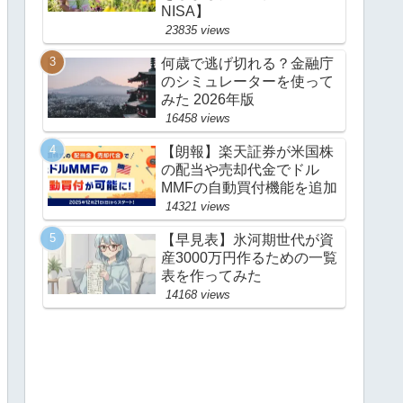
NISA】
23835 views
何歳で逃げ切れる？金融庁
のシミュレーターを使って
みた 2026年版
16458 views
【朗報】楽天証券が米国株
の配当や売却代金でドル
MMFの自動買付機能を追加
14321 views
【早見表】氷河期世代が資
産3000万円作るための一覧
表を作ってみた
14168 views