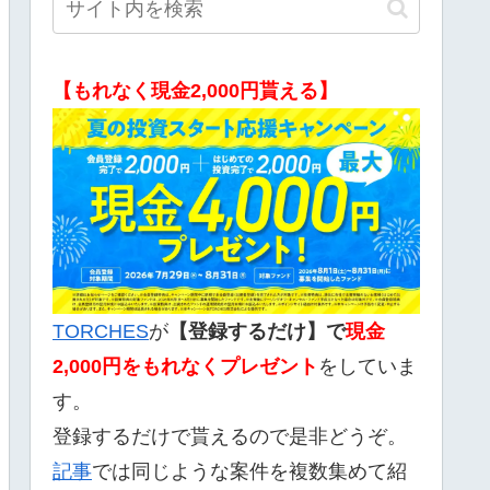
【もれなく現金2,000円貰える】
TORCHES
が
【登録するだけ】で
現金
2,000
円をもれなくプレゼント
をしていま
す。
登録するだけで貰えるので是非どうぞ。
記事
では同じような案件を複数集めて紹