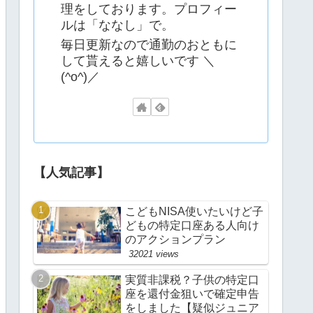
理をしております。プロフィー
ルは「ななし」で。
毎日更新なので通勤のおともに
して貰えると嬉しいです ＼
(^o^)／
【人気記事】
こどもNISA使いたいけど子
どもの特定口座ある人向け
のアクションプラン
32021 views
実質非課税？子供の特定口
座を還付金狙いで確定申告
をしました【疑似ジュニア