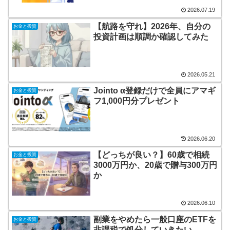
2026.07.19
【航路を守れ】2026年、自分の
お金と投資
投資計画は順調か確認してみた
2026.05.21
Jointo α登録だけで全員にアマギ
お金と投資
フ1,000円分プレゼント
2026.06.20
【どっちが良い？】60歳で相続
お金と投資
3000万円か、20歳で贈与300万円
か
2026.06.10
副業をやめたら一般口座のETFを
お金と投資
非課税で処分していきたい