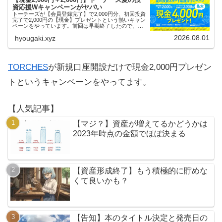
資応援Wキャンペーンがヤバい
トーチーズが【会員登録完了】で2,000円分、初回投資
完了で2,000円の【現金】プレゼントという熱いキャン
ペーンをやっています。前回は早期終了したので、使
える人はお早めにどうぞ。
2026.08.01
hyougaki.xyz
TORCHES
が新規口座開設だけで現金2,000円プレゼン
トというキャンペーンをやってます。
【人気記事】
【マジ？】資産が増えてるかどうかは
2023年時点の金額でほぼ決まる
【資産形成終了】もう積極的に貯めな
くて良いかも？
【告知】本のタイトル決定と発売日の