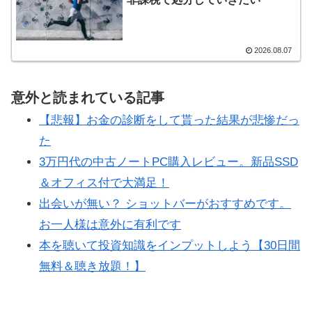
2026.08.07
意外と読まれている記事
【悲報】お金の診断をして貰った結果が悲惨だっ
た
3万円代の中古ノートPC購入レビュー。新品SSD
＆オフィス付で大満足！
出会いが無い？ ショットバーがおすすめです。
お一人様は意外に有利です
本を聴いて投資知識をインプットしよう【30日間
無料＆聴き放題！】