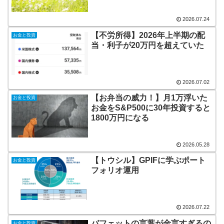
2026.07.24
【不労所得】2026年上半期の配
お金と投資
当・利子が20万円を超えていた
2026.07.02
【お弁当の威力！】月1万浮いた
お金と投資
お金をS&P500に30年投資すると
1800万円になる
2026.05.28
【トウシル】GPIFに学ぶポート
お金と投資
フォリオ運用
2026.07.22
バフェットの言葉が金言すぎるの
お金と投資