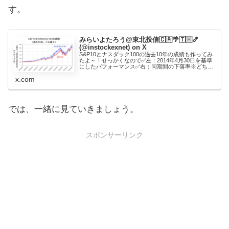
す。
みらいよたろう@東北投信🇨🇦🌴🇹🇭🍤
(@instockexnet) on X
S&P10とナスダック100の過去10年の成績も作ってみ
たよ～！せっかくなので✅左：2014年4月30日を基準
にしたパフォーマンス✅右：同期間の下落率※どちら
もドル建て、トータルリターンを使用S&P10、ナスダ
x.com
ックと大して変わらんねｗナス買…
では、一緒に見ていきましょう。
スポンサーリンク