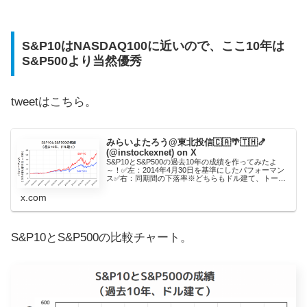
S&P10はNASDAQ100に近いので、ここ10年は
S&P500より当然優秀
tweetはこちら。
みらいよたろう@東北投信🇨🇦🌴🇹🇭🍤
(@instockexnet) on X
S&P10とS&P500の過去10年の成績を作ってみたよ
～！✅左：2014年4月30日を基準にしたパフォーマン
ス✅右：同期間の下落率※どちらもドル建て、トータ
ルリターンを使用S&P10、コロナショックの時は強か
った反面、2022年はS&P5…
x.com
S&P10とS&P500の比較チャート。