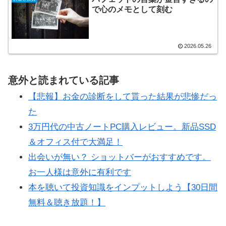
で心のメモとして刻む
2026.05.26
意外と読まれている記事
【悲報】お金の診断をして貰った結果が悲惨だっ
た
3万円代の中古ノートPC購入レビュー。新品SSD
＆オフィス付で大満足！
出会いが無い？ ショットバーがおすすめです。
お一人様は意外に有利です
本を聴いて投資知識をインプットしよう【30日間
無料＆聴き放題！】