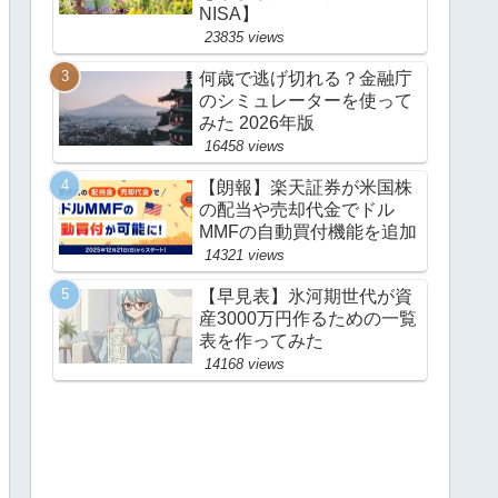
NISA】
23835 views
何歳で逃げ切れる？金融庁
のシミュレーターを使って
みた 2026年版
16458 views
【朗報】楽天証券が米国株
の配当や売却代金でドル
MMFの自動買付機能を追加
14321 views
【早見表】氷河期世代が資
産3000万円作るための一覧
表を作ってみた
14168 views