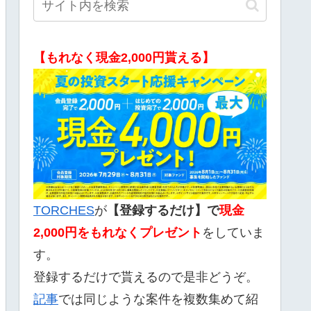
【もれなく現金2,000円貰える】
TORCHES
が
【登録するだけ】で
現金
2,000
円をもれなくプレゼント
をしていま
す。
登録するだけで貰えるので是非どうぞ。
記事
では同じような案件を複数集めて紹