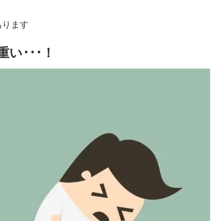
あります
い･･･！