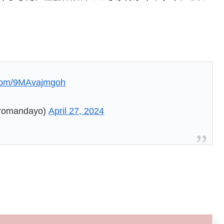
r.com/9MAvajmgoh
mandayo)
April 27, 2024
。