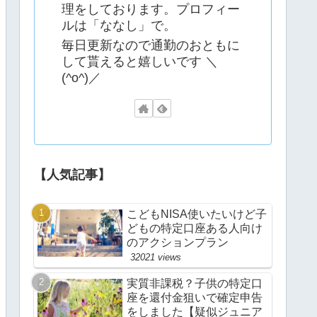
理をしております。プロフィー
ルは「ななし」で。
毎日更新なので通勤のおともに
して貰えると嬉しいです ＼
(^o^)／
【人気記事】
こどもNISA使いたいけど子
どもの特定口座ある人向け
のアクションプラン
32021 views
実質非課税？子供の特定口
座を還付金狙いで確定申告
をしました【疑似ジュニア