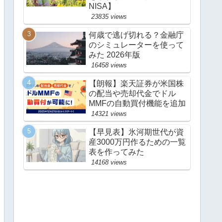
NISA】
23835 views
何歳で逃げ切れる？金融庁
のシミュレーターを使って
みた 2026年版
16458 views
【朗報】楽天証券が米国株
の配当や売却代金でドル
MMFの自動買付機能を追加
14321 views
【早見表】氷河期世代が資
産3000万円作るための一覧
表を作ってみた
14168 views