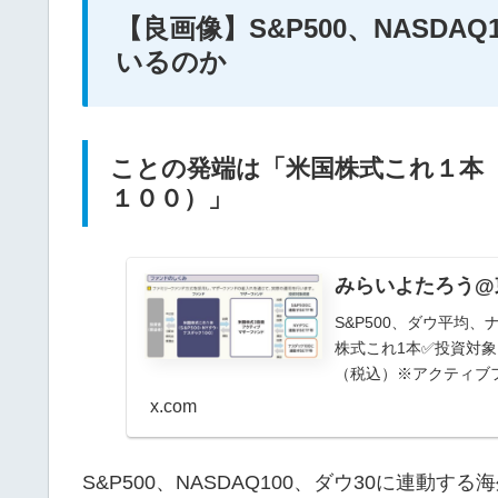
【良画像】S&P500、NASDA
いるのか
ことの発端は「米国株式これ１本
１００）」
みらいよたろう@東北投信
S&P500、ダウ平均
株式これ1本✅投資対象：
（税込）※アクティブ
みた…
x.com
S&P500、NASDAQ100、ダウ30に連動す