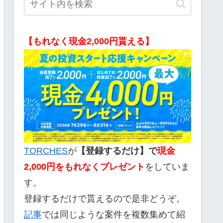
【もれなく現金2,000円貰える】
TORCHES
が
【登録するだけ】で
現金
2,000
円をもれなくプレゼント
をしていま
す。
登録するだけで貰えるので是非どうぞ。
記事
では同じような案件を複数集めて紹