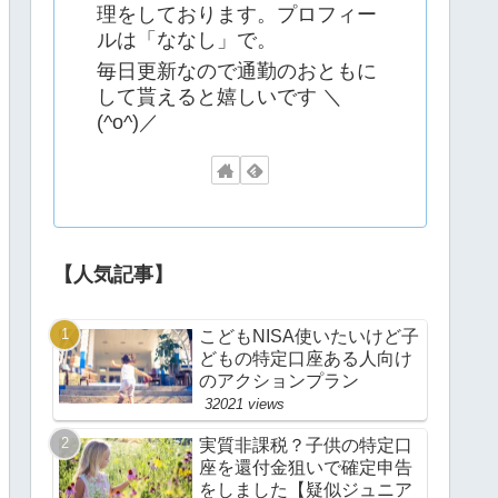
理をしております。プロフィー
ルは「ななし」で。
毎日更新なので通勤のおともに
して貰えると嬉しいです ＼
(^o^)／
【人気記事】
こどもNISA使いたいけど子
どもの特定口座ある人向け
のアクションプラン
32021 views
実質非課税？子供の特定口
座を還付金狙いで確定申告
をしました【疑似ジュニア