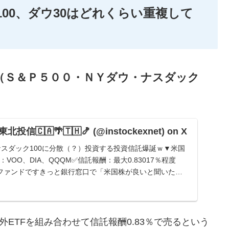
Q100、ダウ30はどれくらい重複して
（Ｓ＆Ｐ５００・ＮＹダウ・ナスダック
🇨🇦🌴🇹🇭🍤 (@instockexnet) on X
、ナスダック100に分散（？）投資する投資信託爆誕ｗ▼米国
VOO、DIA、QQQM✅信託報酬：最大0.83017％程度
ファンドですきっと銀行窓口で「米国株が良いと聞いた」
る海外ETFを組み合わせて信託報酬0.83％で売るという