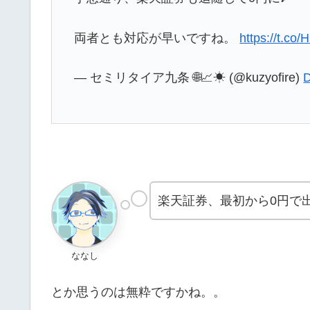
両者とも対応が早いですね。
https://t.c
— セミリタイア九条 🌐📈☀ (@kuzyofire)
D
楽天証券、最初から0円で
ななし
とか思うのは無粋ですかね。。