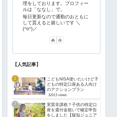
理をしております。プロフィー
ルは「ななし」で。
毎日更新なので通勤のおともに
して貰えると嬉しいです ＼
(^o^)／
【人気記事】
こどもNISA使いたいけど子
どもの特定口座ある人向け
のアクションプラン
32013 views
実質非課税？子供の特定口
座を還付金狙いで確定申告
をしました【疑似ジュニア