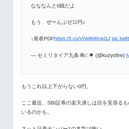
なななんと0銭だよ
もう、ぜーんぶゼロ円♪
↓発表PDF
https://t.co/VhM6IRrwGJ
pic.tw
— セミリタイア九条 🌐📈☀ (@kuzyofire)
N
もうこれ以上下がらない0円。
ここ最近、SBI証券の楽天潰しは目を見張るも
いるのかも。
ネット証券ナンバー1の本気は怖い。