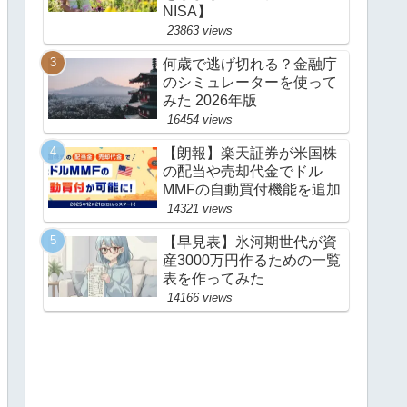
NISA】
23863 views
何歳で逃げ切れる？金融庁
のシミュレーターを使って
みた 2026年版
16454 views
【朗報】楽天証券が米国株
の配当や売却代金でドル
MMFの自動買付機能を追加
14321 views
【早見表】氷河期世代が資
産3000万円作るための一覧
表を作ってみた
14166 views