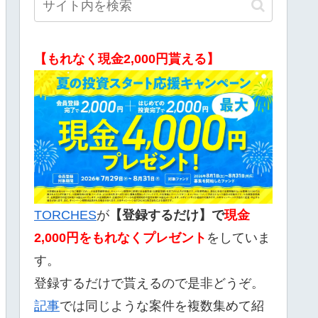
【もれなく現金2,000円貰える】
TORCHES
が
【登録するだけ】で
現金
2,000
円をもれなくプレゼント
をしていま
す。
登録するだけで貰えるので是非どうぞ。
記事
では同じような案件を複数集めて紹