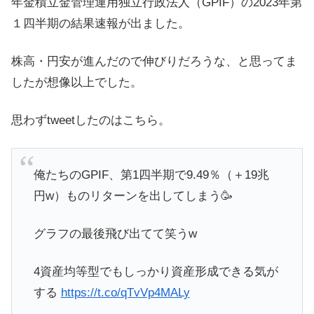
年金積立金管理運用独立行政法人（GPIF）の2023年第
１四半期の結果速報が出ました。
株高・円安が進んだので伸びりだろうな、と思ってま
したが想像以上でした。
思わずtweetしたのはこちら。
俺たちのGPIF、第1四半期で9.49％（＋19兆
円w）ものリターンを出してしまう🥳
グラフの最後飛び出てて笑うw
4資産均等型でもしっかり資産形成できる気が
する
https://t.co/qTvVp4MALy