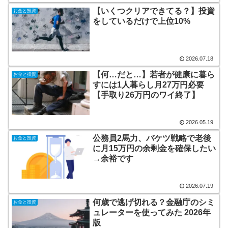
【いくつクリアできてる？】投資
お金と投資
をしているだけで上位10%
2026.07.18
【何…だと…】若者が健康に暮ら
お金と投資
すには1人暮らし月27万円必要
【手取り26万円のワイ終了】
2026.05.19
公務員2馬力、バケツ戦略で老後
お金と投資
に月15万円の余剰金を確保したい
→余裕です
2026.07.19
何歳で逃げ切れる？金融庁のシミ
お金と投資
ュレーターを使ってみた 2026年
版