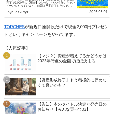
完了で2,000円の【現金】プレゼントという熱いキャン
ペーンをやっています。前回は早期終了したので、使
える人はお早めにどうぞ。
2026.08.01
hyougaki.xyz
TORCHES
が新規口座開設だけで現金2,000円プレゼン
トというキャンペーンをやってます。
【人気記事】
【マジ？】資産が増えてるかどうかは
2023年時点の金額でほぼ決まる
【資産形成終了】もう積極的に貯めな
くて良いかも？
【告知】本のタイトル決定と発売日の
お知らせ【みんな買ってね】