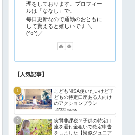
理をしております。プロフィー
ルは「ななし」で。
毎日更新なので通勤のおともに
して貰えると嬉しいです ＼
(^o^)／
【人気記事】
こどもNISA使いたいけど子
どもの特定口座ある人向け
のアクションプラン
32021 views
実質非課税？子供の特定口
座を還付金狙いで確定申告
をしました【疑似ジュニア