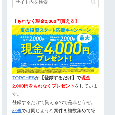
【もれなく現金2,000円貰える】
TORCHES
が
【登録するだけ】で
現金
2,000
円をもれなくプレゼント
をしていま
す。
登録するだけで貰えるので是非どうぞ。
記事
では同じような案件を複数集めて紹