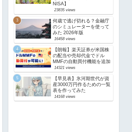
NISA】
23835 views
何歳で逃げ切れる？金融庁
のシミュレーターを使って
みた 2026年版
16458 views
【朗報】楽天証券が米国株
の配当や売却代金でドル
MMFの自動買付機能を追加
14321 views
【早見表】氷河期世代が資
産3000万円作るための一覧
表を作ってみた
14168 views