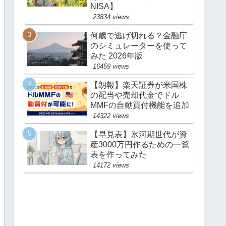
NISA】
23834 views
何歳で逃げ切れる？金融庁
のシミュレーターを使って
みた 2026年版
16459 views
【朗報】楽天証券が米国株
の配当や売却代金でドル
MMFの自動買付機能を追加
14322 views
【早見表】氷河期世代が資
産3000万円作るための一覧
表を作ってみた
14172 views