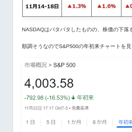
NASDAQはバタバタしたものの、株価の下
順調そうなのでS&P500の年初来チャートを