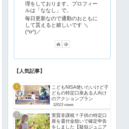
理をしております。プロフィー
ルは「ななし」で。
毎日更新なので通勤のおともに
して貰えると嬉しいです ＼
(^o^)／
【人気記事】
こどもNISA使いたいけど子
どもの特定口座ある人向け
のアクションプラン
32023 views
実質非課税？子供の特定口
座を還付金狙いで確定申告
をしました【疑似ジュニア