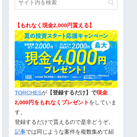
【もれなく現金2,000円貰える】
TORCHES
が
【登録するだけ】で
現金
2,000
円をもれなくプレゼント
をしていま
す。
登録するだけで貰えるので是非どうぞ。
記事
では同じような案件を複数集めて紹