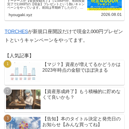
トーチーズが【会員登録完了】で2,000円分、初回投資
完了で2,000円の【現金】プレゼントという熱いキャン
ペーンをやっています。前回は早期終了したので、使
える人はお早めにどうぞ。
2026.08.01
hyougaki.xyz
TORCHES
が新規口座開設だけで現金2,000円プレゼン
トというキャンペーンをやってます。
【人気記事】
【マジ？】資産が増えてるかどうかは
2023年時点の金額でほぼ決まる
【資産形成終了】もう積極的に貯めな
くて良いかも？
【告知】本のタイトル決定と発売日の
お知らせ【みんな買ってね】