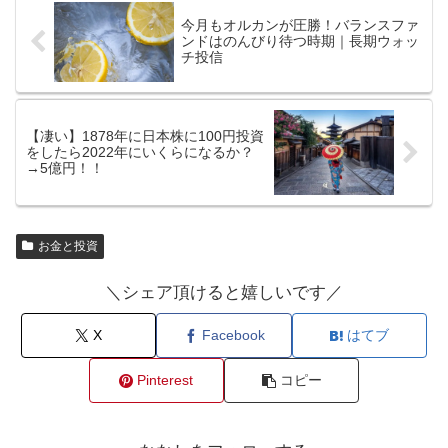
今月もオルカンが圧勝！バランスファ
ンドはのんびり待つ時期｜長期ウォッ
チ投信
【凄い】1878年に日本株に100円投資
をしたら2022年にいくらになるか？
→5億円！！
お金と投資
＼シェア頂けると嬉しいです／
X
Facebook
はてブ
Pinterest
コピー