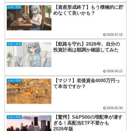
【資産形成終了】もう積極的に貯
お金と投資
めなくて良いかも？
2026.07.15
【航路を守れ】2026年、自分の
お金と投資
投資計画は順調か確認してみた
2026.05.21
【マジ？】老後資金4000万円っ
お金と投資
て本当ですか？
2026.05.30
【驚愕】S&P500の増配率が凄す
お金と投資
ぎる！高配当ETF不要かも
2026年版