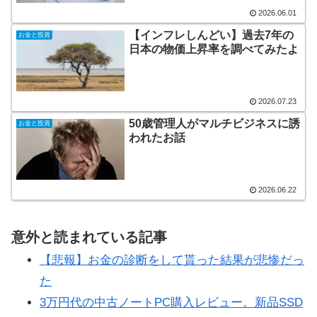
2026.06.01
【インフレしんどい】過去7年の
お金と投資
日本の物価上昇率を調べてみたよ
2026.07.23
50歳管理人がマルチビジネスに誘
お金と投資
われたお話
2026.06.22
意外と読まれている記事
【悲報】お金の診断をして貰った結果が悲惨だっ
た
3万円代の中古ノートPC購入レビュー。新品SSD