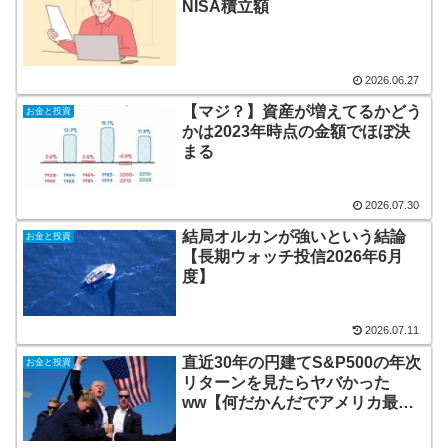
NISA積立額
2026.06.27
【マジ？】資産が増えてるかどう
お金と投資
かは2023年時点の金額でほぼ決
まる
2026.07.30
結局オルカンが強いという結論
お金と投資
【長期ウォッチ投信2026年6月
度】
2026.07.11
直近30年の円建てS&P500の年次
お金と投資
リターンを見たらヤバかった
ww【何だかんだでアメリカ最強
w】