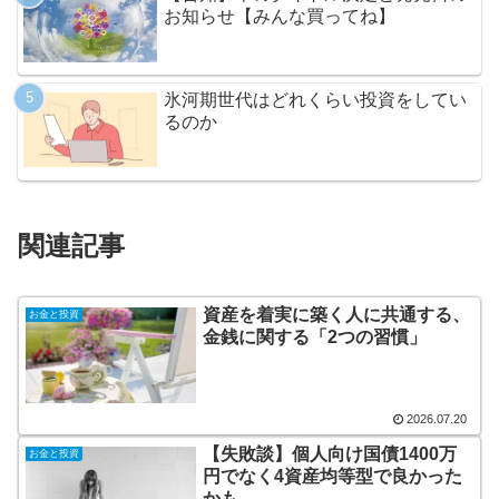
お知らせ【みんな買ってね】
氷河期世代はどれくらい投資をしてい
るのか
関連記事
資産を着実に築く人に共通する、
お金と投資
金銭に関する「2つの習慣」
2026.07.20
【失敗談】個人向け国債1400万
お金と投資
円でなく4資産均等型で良かった
かも