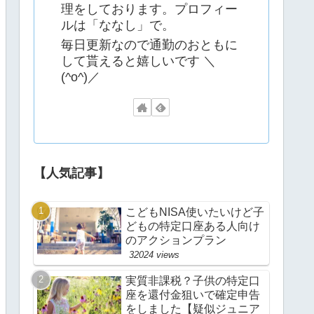
理をしております。プロフィー
ルは「ななし」で。
毎日更新なので通勤のおともに
して貰えると嬉しいです ＼
(^o^)／
【人気記事】
こどもNISA使いたいけど子
どもの特定口座ある人向け
のアクションプラン
32024 views
実質非課税？子供の特定口
座を還付金狙いで確定申告
をしました【疑似ジュニア