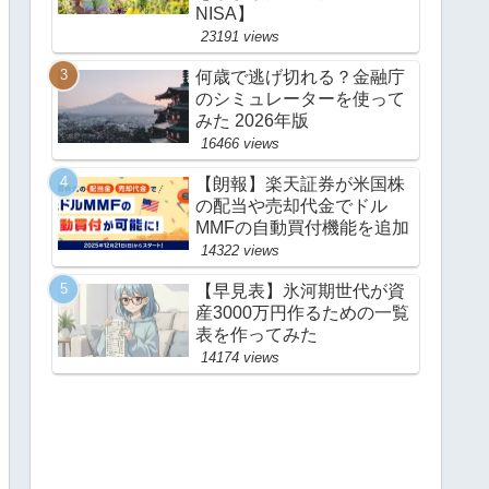
NISA】
23191 views
何歳で逃げ切れる？金融庁
のシミュレーターを使って
みた 2026年版
16466 views
【朗報】楽天証券が米国株
の配当や売却代金でドル
MMFの自動買付機能を追加
14322 views
【早見表】氷河期世代が資
産3000万円作るための一覧
表を作ってみた
14174 views