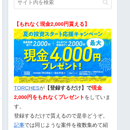
【もれなく現金2,000円貰える】
TORCHES
が
【登録するだけ】で
現金
2,000
円をもれなくプレゼント
をしていま
す。
登録するだけで貰えるので是非どうぞ。
記事
では同じような案件を複数集めて紹