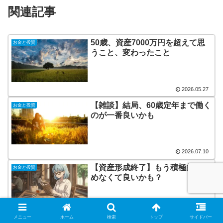
関連記事
50歳、資産7000万円を超えて思
お金と投資
うこと、変わったこと
2026.05.27
【雑談】結局、60歳定年まで働く
お金と投資
のが一番良いかも
2026.07.10
【資産形成終了】もう積極的に貯
お金と投資
めなくて良いかも？
2026.07.15
メニュー
ホーム
検索
トップ
サイドバー