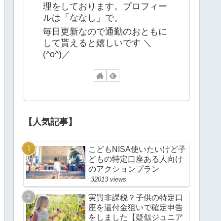
理をしております。プロフィー
ルは「ななし」で。
毎日更新なので通勤のおともに
して貰えると嬉しいです ＼
(^o^)／
【人気記事】
こどもNISA使いたいけど子
どもの特定口座ある人向け
のアクションプラン
32013 views
実質非課税？子供の特定口
座を還付金狙いで確定申告
をしました【疑似ジュニア