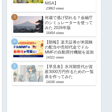
NISA】
23863 views
何歳で逃げ切れる？金融庁
のシミュレーターを使って
みた 2026年版
16454 views
【朗報】楽天証券が米国株
の配当や売却代金でドル
MMFの自動買付機能を追加
14321 views
【早見表】氷河期世代が資
産3000万円作るための一覧
表を作ってみた
14166 views