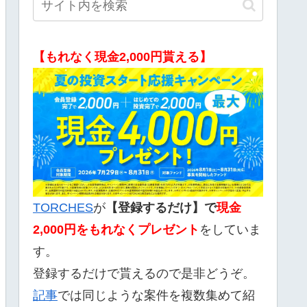
【もれなく現金2,000円貰える】
TORCHES
が
【登録するだけ】で
現金
2,000
円をもれなくプレゼント
をしていま
す。
登録するだけで貰えるので是非どうぞ。
記事
では同じような案件を複数集めて紹