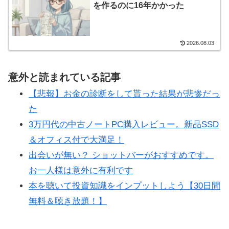
を作るのに16年かかった
2026.08.03
意外と読まれている記事
【悲報】お金の診断をして貰った結果が悲惨だっ
た
3万円代の中古ノートPC購入レビュー。新品SSD
＆オフィス付で大満足！
出会いが無い？ ショットバーがおすすめです。
お一人様は意外に有利です
本を聴いて投資知識をインプットしよう【30日間
無料＆聴き放題！】