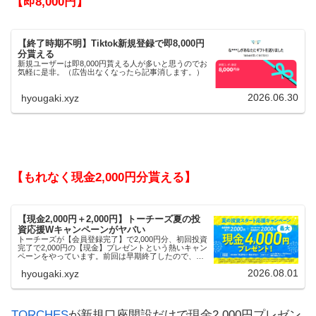
【即8,000円】
【終了時期不明】Tiktok新規登録で即8,000円
分貰える
新規ユーザーは即8,000円貰える人が多いと思うのでお
気軽に是非。（広告出なくなったら記事消します。）
2026.06.30
hyougaki.xyz
【もれなく現金2,000円分貰える】
【現金2,000円＋2,000円】トーチーズ夏の投
資応援Wキャンペーンがヤバい
トーチーズが【会員登録完了】で2,000円分、初回投資
完了で2,000円の【現金】プレゼントという熱いキャン
ペーンをやっています。前回は早期終了したので、使
える人はお早めにどうぞ。
2026.08.01
hyougaki.xyz
TORCHES
が新規口座開設だけで現金2,000円プレゼン