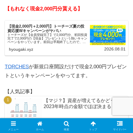
【もれなく現金2,000円分貰える】
【現金2,000円＋2,000円】トーチーズ夏の投
資応援Wキャンペーンがヤバい
トーチーズが【会員登録完了】で2,000円分、初回投資
完了で2,000円の【現金】プレゼントという熱いキャン
ペーンをやっています。前回は早期終了したので、使
える人はお早めにどうぞ。
2026.08.01
hyougaki.xyz
TORCHES
が新規口座開設だけで現金2,000円プレゼン
トというキャンペーンをやってます。
【人気記事】
【マジ？】資産が増えてるかどうかは
2023年時点の金額でほぼ決まる
【資産形成終了】もう積極的に貯めな
メニュー
ホーム
検索
トップ
サイドバー