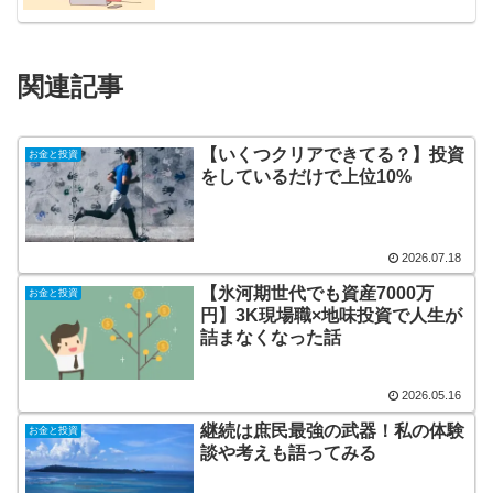
関連記事
【いくつクリアできてる？】投資
お金と投資
をしているだけで上位10%
2026.07.18
【氷河期世代でも資産7000万
お金と投資
円】3K現場職×地味投資で人生が
詰まなくなった話
2026.05.16
継続は庶民最強の武器！私の体験
お金と投資
談や考えも語ってみる