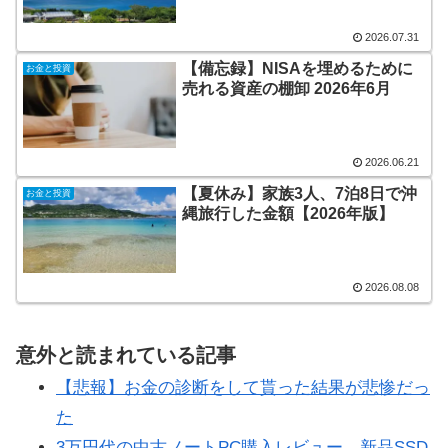
2026.07.31
【備忘録】NISAを埋めるために
お金と投資
売れる資産の棚卸 2026年6月
2026.06.21
【夏休み】家族3人、7泊8日で沖
お金と投資
縄旅行した金額【2026年版】
2026.08.08
意外と読まれている記事
【悲報】お金の診断をして貰った結果が悲惨だっ
た
3万円代の中古ノートPC購入レビュー。新品SSD