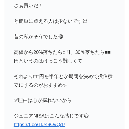
さぁ買いだ！
と簡単に買える人は少ないです😅
昔の私がそうでした😂
高値から20%落ちたら○円、30％落ちたら■■
円というのはけっこう難しくて
それより□□円を半年とか期間を決めて投信積
立にするのがおすすめ✨
✅理由は心が揺れないから
ジュニアNISAはこんな感じです😃
https://t.co/TlJ49OvQd7