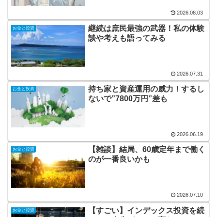
2026.08.03
継続は庶民最強の武器！私の体験
お金と投資
談や考えも語ってみる
2026.07.31
持ち家と資産運用の威力！するし
お金と投資
ないで”7800万円”差も
2026.06.19
【雑談】結局、60歳定年まで働く
お金と投資
のが一番良いかも
2026.07.10
【すごい】インデックス投資を続
お金と投資