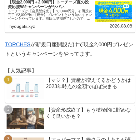
【現金2,000円＋2,000円】トーチーズ夏の投
資応援Wキャンペーンがヤバい
トーチーズが【会員登録完了】で2,000円分、初回投資
完了で2,000円の【現金】プレゼントという熱いキャン
ペーンをやっています。前回は早期終了したので、使
える人はお早めにどうぞ。
2026.08.08
hyougaki.xyz
TORCHES
が新規口座開設だけで現金2,000円プレゼン
トというキャンペーンをやってます。
【人気記事】
【マジ？】資産が増えてるかどうかは
2023年時点の金額でほぼ決まる
【資産形成終了】もう積極的に貯めな
くて良いかも？
【アッパーマス】株クラの人たちが資