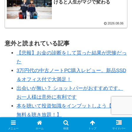
けると人生がマジで変わる
2026.08.06
意外と読まれている記事
【悲報】お金の診断をして貰った結果が悲惨だっ
た
3万円代の中古ノートPC購入レビュー。新品SSD
＆オフィス付で大満足！
出会いが無い？ ショットバーがおすすめです。
お一人様は意外に有利です
本を聴いて投資知識をインプットしよう【30日間
無料＆聴き放題！】
メニュー
ホーム
検索
トップ
サイドバー