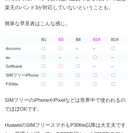
楽天のバンド3が対応していないということも。
簡単な早見表はこんな感じ。
B1
B3
B8
B18
B19
docomo
〇
〇
–
–
〇
au
〇
–
–
〇
–
Softbank
〇
〇
〇
–
–
SIMフリーiPhone
〇
〇
〇
〇
〇
P30lite
〇
〇
〇
〇
〇
SIMフリーのiPhoneやPixelなどは世界中で使われるの
でほぼOKです。
HuaweiのSIMフリースマホもP30lite以降は大丈夫です