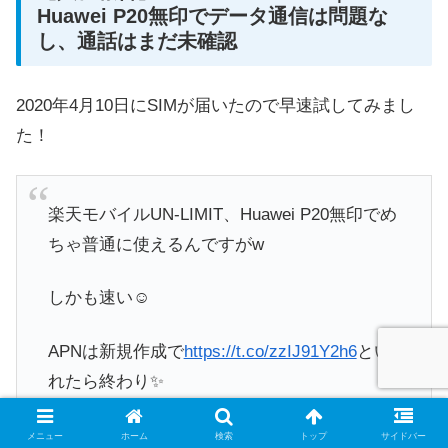
Huawei P20無印でデータ通信は問題な
し、通話はまだ未確認
2020年4月10日にSIMが届いたので早速試してみまし
た！
楽天モバイルUN-LIMIT、Huawei P20無印でめ
ちゃ普通に使えるんですがw
しかも速い☺️
APNは新規作成で
https://t.co/zzIJ91Y2h6
とい
れたら終わり✨
後は勝手に設定してくれました
メニュー
ホーム
検索
トップ
サイドバー