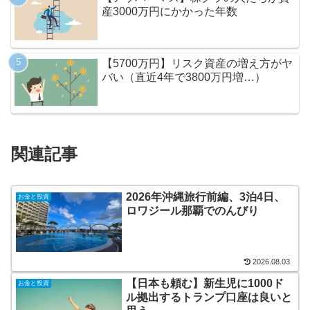
産3000万円にかかった年数
【5700万円】リスク資産の増え方がヤ
バい（直近4年で3800万円増…）
関連記事
2026年沖縄旅行前編、3泊4日、
お金と投資
ロワジール那覇でのんびり
2026.08.03
【日本も頼む】新生児に1000ド
お金と投資
ル拠出するトランプ口座は良いと