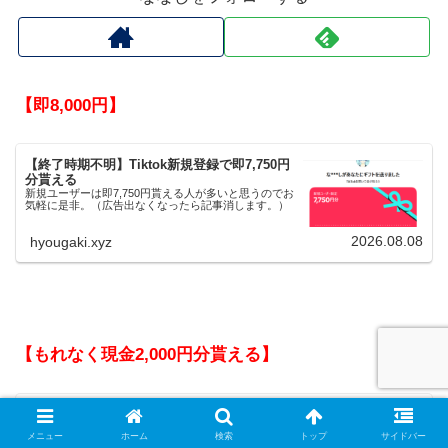
【即8,000円】
【終了時期不明】Tiktok新規登録で即7,750円
分貰える
新規ユーザーは即7,750円貰える人が多いと思うのでお
気軽に是非。（広告出なくなったら記事消します。）
2026.08.08
hyougaki.xyz
【もれなく現金2,000円分貰える】
【現金2,000円＋2,000円】トーチーズ夏の投
資応援Wキャンペーンがヤバい
メニュー
ホーム
検索
トップ
サイドバー
トーチーズが【会員登録完了】で2,000円分、初回投資