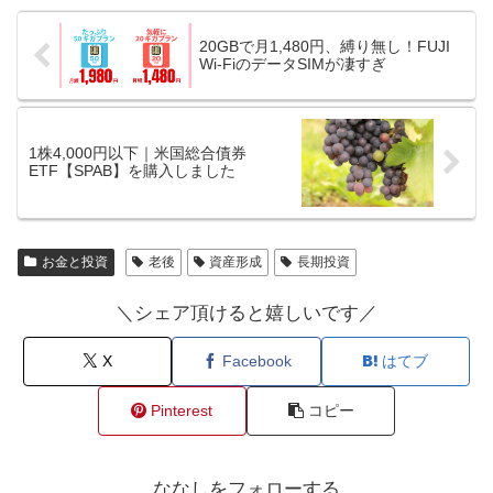
20GBで月1,480円、縛り無し！FUJI
Wi-FiのデータSIMが凄すぎ
1株4,000円以下｜米国総合債券
ETF【SPAB】を購入しました
お金と投資
老後
資産形成
長期投資
＼シェア頂けると嬉しいです／
X
Facebook
はてブ
Pinterest
コピー
ななしをフォローする