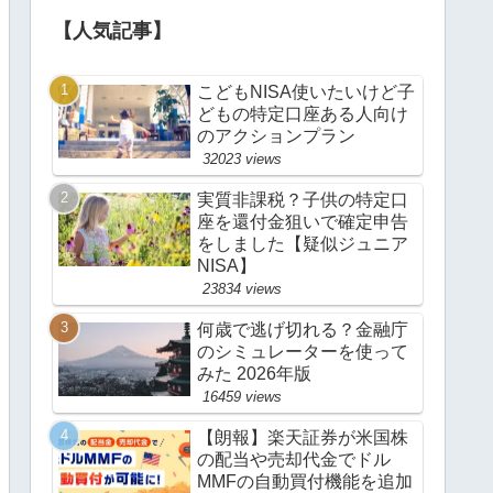
理をしております。プロフィー
ルは「ななし」で。
毎日更新なので通勤のおともに
して貰えると嬉しいです ＼
(^o^)／
【人気記事】
こどもNISA使いたいけど子
どもの特定口座ある人向け
のアクションプラン
32023 views
実質非課税？子供の特定口
座を還付金狙いで確定申告
をしました【疑似ジュニア