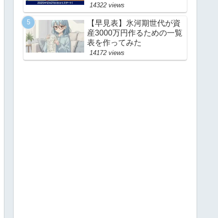
NISA】
23834 views
何歳で逃げ切れる？金融庁
のシミュレーターを使って
みた 2026年版
16459 views
【朗報】楽天証券が米国株
の配当や売却代金でドル
MMFの自動買付機能を追加
14322 views
【早見表】氷河期世代が資
産3000万円作るための一覧
表を作ってみた
14172 views