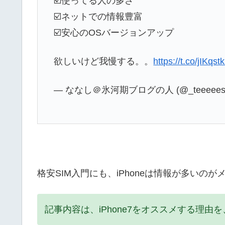
☑️使ってる人の多さ
☑️ネットでの情報豊富
☑️安心のOSバージョンアップ
欲しいけど我慢する。。
https://t.co/jIKqs
— ななし＠氷河期ブログの人 (@_teeeees
格安SIM入門にも、iPhoneは情報が多いのが
記事内容は、iPhone7をオススメする理