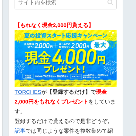
【もれなく現金2,000円貰える】
TORCHES
が
【登録するだけ】で
現金
2,000
円をもれなくプレゼント
をしていま
す。
登録するだけで貰えるので是非どうぞ。
記事
では同じような案件を複数集めて紹