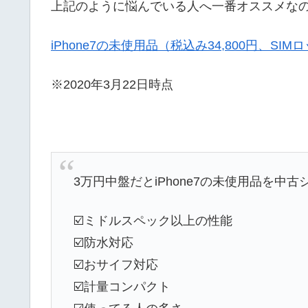
上記のように悩んでいる人へ一番オススメなのが
iPhone7の未使用品（税込み34,800円、SI
※2020年3月22日時点
3万円中盤だとiPhone7の未使用品を
☑️ミドルスペック以上の性能
☑️防水対応
☑️おサイフ対応
☑️計量コンパクト