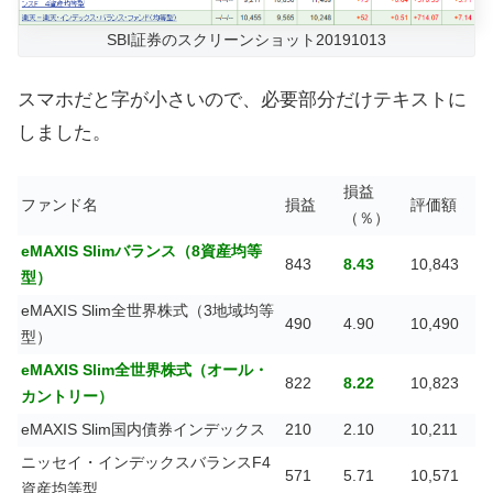
SBI証券のスクリーンショット20191013
スマホだと字が小さいので、必要部分だけテキストに
しました。
損益
ファンド名
損益
評価額
（％）
eMAXIS Slimバランス（8資産均等
843
8.43
10,843
型）
eMAXIS Slim全世界株式（3地域均等
490
4.90
10,490
型）
eMAXIS Slim全世界株式（オール・
822
8.22
10,823
カントリー）
eMAXIS Slim国内債券インデックス
210
2.10
10,211
ニッセイ・インデックスバランスF4
571
5.71
10,571
資産均等型