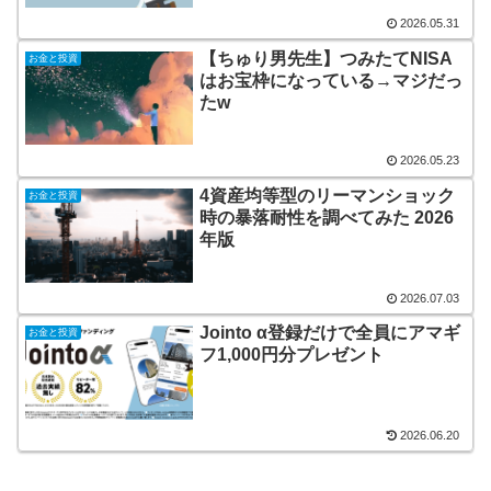
2026.05.31
【ちゅり男先生】つみたてNISA
お金と投資
はお宝枠になっている→マジだっ
たw
2026.05.23
4資産均等型のリーマンショック
お金と投資
時の暴落耐性を調べてみた 2026
年版
2026.07.03
Jointo α登録だけで全員にアマギ
お金と投資
フ1,000円分プレゼント
2026.06.20