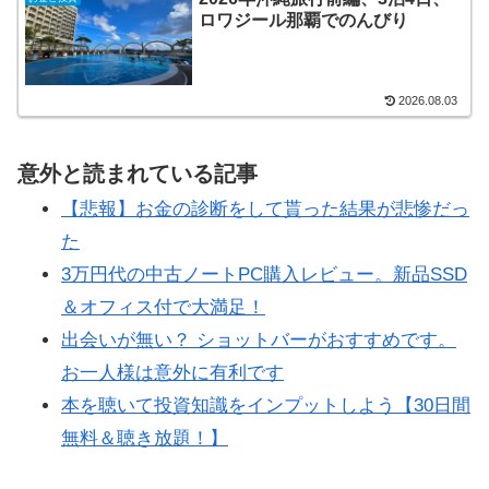
ロワジール那覇でのんびり
2026.08.03
意外と読まれている記事
【悲報】お金の診断をして貰った結果が悲惨だっ
た
3万円代の中古ノートPC購入レビュー。新品SSD
＆オフィス付で大満足！
出会いが無い？ ショットバーがおすすめです。
お一人様は意外に有利です
本を聴いて投資知識をインプットしよう【30日間
無料＆聴き放題！】