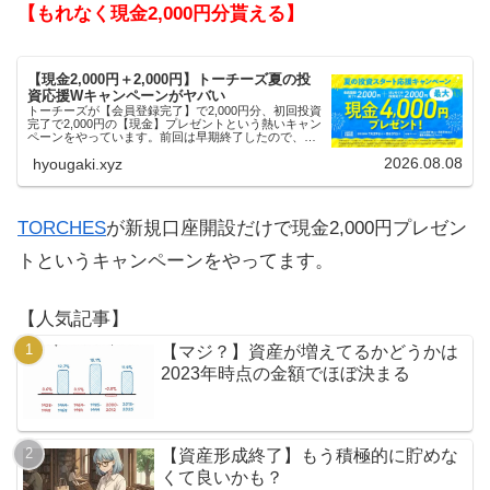
【もれなく現金2,000円分貰える】
【現金2,000円＋2,000円】トーチーズ夏の投
資応援Wキャンペーンがヤバい
トーチーズが【会員登録完了】で2,000円分、初回投資
完了で2,000円の【現金】プレゼントという熱いキャン
ペーンをやっています。前回は早期終了したので、使
える人はお早めにどうぞ。
2026.08.08
hyougaki.xyz
TORCHES
が新規口座開設だけで現金2,000円プレゼン
トというキャンペーンをやってます。
【人気記事】
【マジ？】資産が増えてるかどうかは
2023年時点の金額でほぼ決まる
【資産形成終了】もう積極的に貯めな
くて良いかも？